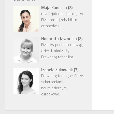
Maja Kanecka
(
8
)
mgr fizjoterapii | pracuje w
FizjoHome | rehabilitacja
ortopedycz...
Honorata Jaworska
(
8
)
Fizjoterapeuta niemowląt,
dzieci i młodzieży.
Prowadzę rehabilita...
Izabela Łukowiak
(
3
)
Prowadzę terapię osób ze
schorzeniami
neurologicznymi,
ośrodkowe...