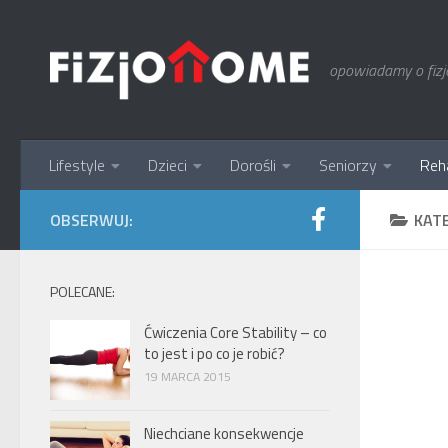
Skip to content
opowiadamy o fizjot
Lifestyle
Dzieci
Dorośli
Seniorzy
Reha
OBSERWUJ:
KAT
POLECANE:
Ćwiczenia Core Stability – co
to jest i po co je robić?
19 MARCA 2015
Niechciane konsekwencje