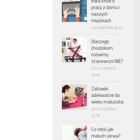
Kilka słów o
pracy z domu i
naszych
mięśniach
16 KWIETNIA 2025
Dlaczego
chodzikom
mówimy
stanowczo NIE?
26 LISTOPADA
2018
Zabawki
adekwatne do
wieku maluszka
20 LISTOPADA
2018
Co robić jak
maluch ulewa?