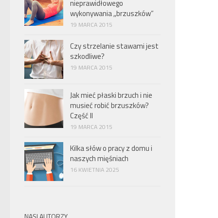
nieprawidłowego
wykonywania ,,brzuszków”
19 MARCA 2015
Czy strzelanie stawami jest
szkodliwe?
19 MARCA 2015
Jak mieć płaski brzuch i nie
musieć robić brzuszków?
Część II
19 MARCA 2015
Kilka słów o pracy z domu i
naszych mięśniach
16 KWIETNIA 2025
NASI AUTORZY