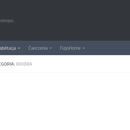
erapii...
bilitacja
Ćwiczenia
FizjoHome
EGORIA:
BIODRA