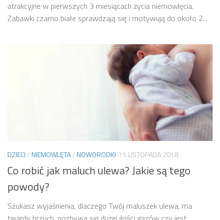
atrakcyjne w pierwszych 3 miesiącach życia niemowlęcia.
Zabawki czarno białe sprawdzają się i motywują do około 2...
DZIECI
/
NIEMOWLĘTA
/
NOWORODKI
15 LISTOPADA 2018
Co robić jak maluch ulewa? Jakie są tego
powody?
Szukasz wyjaśnienia, dlaczego Twój maluszek ulewa, ma
twardy brzuch, pozbywa się dużej ilości gazów czy jest