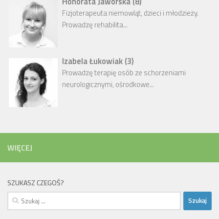
Honorata Jaworska
(
8
)
Fizjoterapeuta niemowląt, dzieci i młodzieży.
Prowadzę rehabilita...
Izabela Łukowiak
(
3
)
Prowadzę terapię osób ze schorzeniami
neurologicznymi, ośrodkowe...
WIĘCEJ
SZUKASZ CZEGOŚ?
Szukaj: