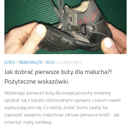
DZIECI
/
NIEMOWLĘTA
/
NOGI
27 LIPCA 2015
Jak dobrać pierwsze buty dla malucha?!
Pożyteczne wskazówki.
Wybierając pierwsze buty dla swojej pociechy możemy
spotkać się z bardzo różnorodnymi opiniami, czasem nawet
wykluczającymi się. Co wtedy zrobić, komu zaufać by
zapewnić swojemu maluchowi zdrowe pierwsze kroki? Jak
zmierzyć małą, ruchliwą...