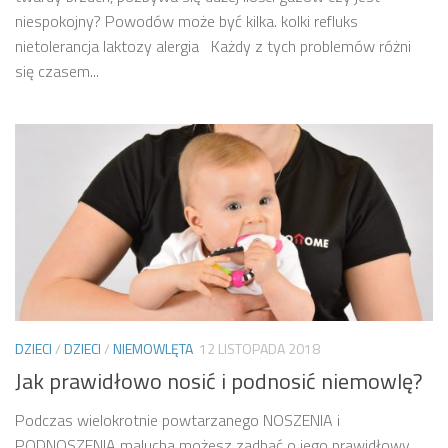
niespokojny? Powodów może być kilka. kolki refluks
nietolerancja laktozy alergia Każdy z tych problemów różni
się czasem...
DZIECI
/
DZIECI
/
NIEMOWLĘTA
12 LISTOPADA 2018
Jak prawidłowo nosić i podnosić niemowlę?
Podczas wielokrotnie powtarzanego NOSZENIA i
PODNOSZENIA malucha możesz zadbać o jego prawidłowy