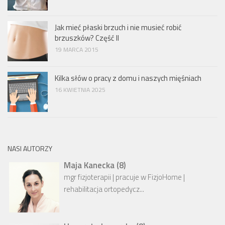
Jak mieć płaski brzuch i nie musieć robić
brzuszków? Część II
19 MARCA 2015
Kilka słów o pracy z domu i naszych mięśniach
16 KWIETNIA 2025
NASI AUTORZY
Maja Kanecka
(
8
)
mgr fizjoterapii | pracuje w FizjoHome |
rehabilitacja ortopedycz...