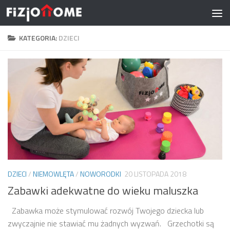
Skip to content
KATEGORIA:
DZIECI
DZIECI
/
NIEMOWLĘTA
/
NOWORODKI
20 LISTOPADA 2018
Zabawki adekwatne do wieku maluszka
Zabawka może stymulować rozwój Twojego dziecka lub
zwyczajnie nie stawiać mu żadnych wyzwań. Grzechotki są