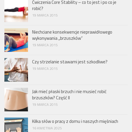
Ćwiczenia Core Stability – co to jest i po co je
robić?
19 MARCA 2015
Niechciane konsekwencje nieprawidłowego
wykonywania ,,brzuszków”
19 MARCA 2015
Czy strzelanie stawami jest szkodliwe?
19 MARCA 2015
Jak mieć płaski brzuch i nie musieć robić
brzuszków? Część II
19 MARCA 2015
Kilka słów o pracy z domu i naszych mięśniach
16 KWIETNIA 2025