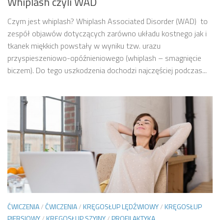
Whiplash czyli WAD
Czym jest whiplash? Whiplash Associated Disorder (WAD) to
zespół objawów dotyczących zarówno układu kostnego jak i
tkanek miękkich powstały w wyniku tzw. urazu
przyspieszeniowo-opóźnieniowego (whiplash – smagnięcie
biczem). Do tego uszkodzenia dochodzi najczęściej podczas...
ĆWICZENIA
/
ĆWICZENIA
/
KRĘGOSŁUP LĘDŹWIOWY
/
KRĘGOSŁUP
PIERSIOWY
/
KRĘGOSŁUP SZYJNY
/
PROFILAKTYKA