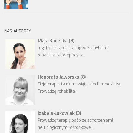
NASI AUTORZY
Maja Kanecka
(
8
)
mgr fizjoterapii | pracuje w FizjoHome |
rehabilitacja ortopedycz...
Honorata Jaworska
(
8
)
Fizjoterapeuta niemowląt, dzieci i młodzieży.
Prowadzę rehabilita...
Izabela Łukowiak
(
3
)
Prowadzę terapię osób ze schorzeniami
neurologicznymi, ośrodkowe...