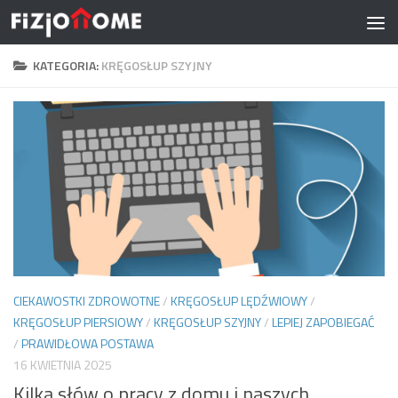
Skip to content
KATEGORIA:
KRĘGOSŁUP SZYJNY
CIEKAWOSTKI ZDROWOTNE
/
KRĘGOSŁUP LĘDŹWIOWY
/
KRĘGOSŁUP PIERSIOWY
/
KRĘGOSŁUP SZYJNY
/
LEPIEJ ZAPOBIEGAĆ
/
PRAWIDŁOWA POSTAWA
16 KWIETNIA 2025
Kilka słów o pracy z domu i naszych