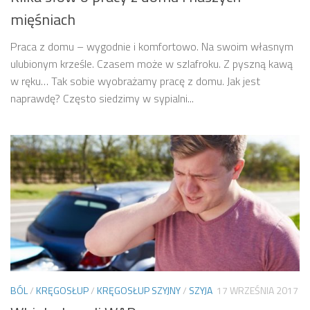
mięśniach
Praca z domu – wygodnie i komfortowo. Na swoim własnym
ulubionym krześle. Czasem może w szlafroku. Z pyszną kawą
w ręku… Tak sobie wyobrażamy pracę z domu. Jak jest
naprawdę? Często siedzimy w sypialni...
BÓL
/
KRĘGOSŁUP
/
KRĘGOSŁUP SZYJNY
/
SZYJA
17 WRZEŚNIA 2017