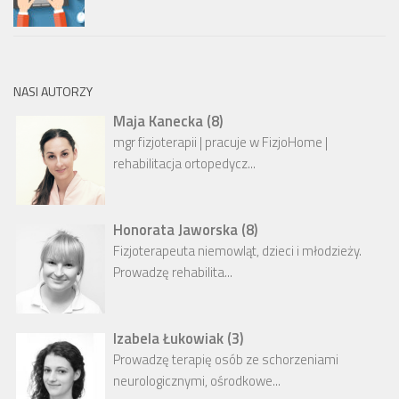
NASI AUTORZY
Maja Kanecka
(
8
)
mgr fizjoterapii | pracuje w FizjoHome |
rehabilitacja ortopedycz...
Honorata Jaworska
(
8
)
Fizjoterapeuta niemowląt, dzieci i młodzieży.
Prowadzę rehabilita...
Izabela Łukowiak
(
3
)
Prowadzę terapię osób ze schorzeniami
neurologicznymi, ośrodkowe...