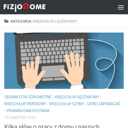
Skip to content
KATEGORIA:
KRĘGOSŁUP LĘDŹWIOWY
CIEKAWOSTKI ZDROWOTNE
/
KRĘGOSŁUP LĘDŹWIOWY
/
KRĘGOSŁUP PIERSIOWY
/
KRĘGOSŁUP SZYJNY
/
LEPIEJ ZAPOBIEGAĆ
/
PRAWIDŁOWA POSTAWA
16 KWIETNIA 2025
Kilka słów o pracy z domu i naszych