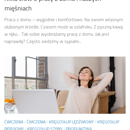
mięśniach
Praca z domu – wygodnie i komfortowo. Na swoim własnym
ulubionym krześle. Czasem może w szlafroku. Z pyszną kawą
w ręku… Tak sobie wyobrażamy pracę z domu. Jak jest
naprawdę? Często siedzimy w sypialni...
ĆWICZENIA
/
ĆWICZENIA
/
KRĘGOSŁUP LĘDŹWIOWY
/
KRĘGOSŁUP
PIERSIOWY
/
KRĘGOSŁUP SZYJNY
/
PROFILAKTYKA