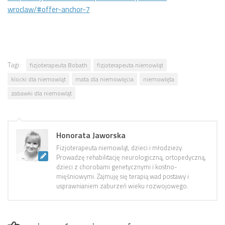
wroclaw/#offer-anchor-7
Tagi:
fizjoterapeuta Bobath
fizjoterapeuta niemowląt
klocki dla niemowląt
mata dla niemowlęcia
niemowlęta
zabawki dla niemowląt
Honorata Jaworska
Fizjoterapeuta niemowląt, dzieci i młodzieży.
Prowadzę rehabilitację neurologiczną, ortopedyczną,
dzieci z chorobami genetycznymi i kostno-
mięśniowymi. Zajmuję się terapią wad postawy i
usprawnianiem zaburzeń wieku rozwojowego.