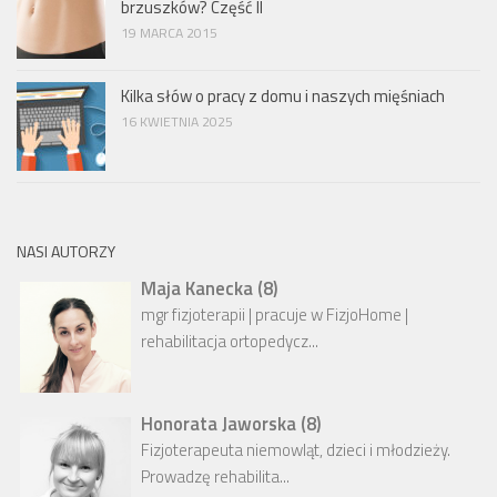
brzuszków? Część II
19 MARCA 2015
Kilka słów o pracy z domu i naszych mięśniach
16 KWIETNIA 2025
NASI AUTORZY
Maja Kanecka
(
8
)
mgr fizjoterapii | pracuje w FizjoHome |
rehabilitacja ortopedycz...
Honorata Jaworska
(
8
)
Fizjoterapeuta niemowląt, dzieci i młodzieży.
Prowadzę rehabilita...