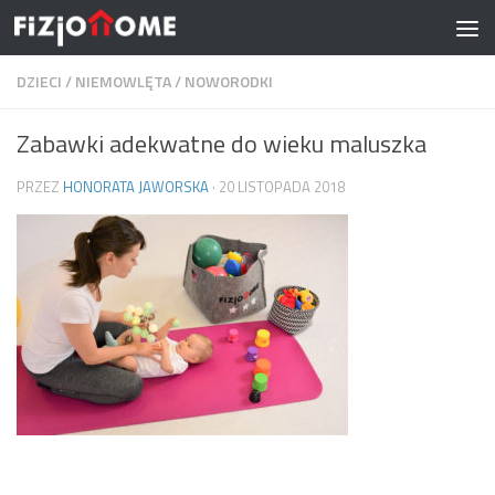
Skip to content
DZIECI
/
NIEMOWLĘTA
/
NOWORODKI
Zabawki adekwatne do wieku maluszka
PRZEZ
HONORATA JAWORSKA
·
20 LISTOPADA 2018