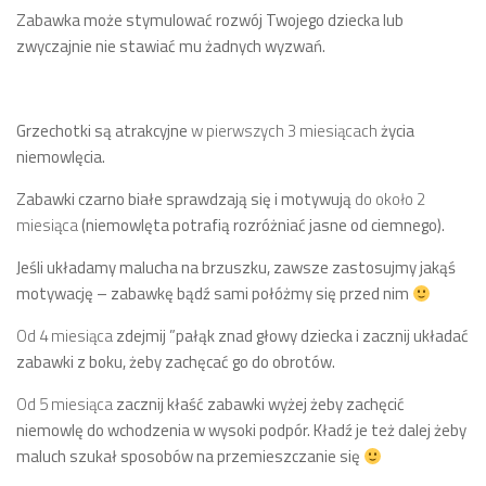
Zabawka może stymulować rozwój Twojego dziecka lub
zwyczajnie nie stawiać mu żadnych wyzwań.
Grzechotki są atrakcyjne
w pierwszych 3 miesiącach
życia
niemowlęcia.
Zabawki czarno białe sprawdzają się i motywują
do około 2
miesiąca
(niemowlęta potrafią rozróżniać jasne od ciemnego).
Jeśli układamy malucha na brzuszku, zawsze zastosujmy jakąś
motywację – zabawkę bądź sami połóżmy się przed nim
Od 4 miesiąca
zdejmij ”pałąk znad głowy dziecka i zacznij układać
zabawki z boku, żeby zachęcać go do obrotów.
Od 5 miesiąca
zacznij kłaść zabawki wyżej żeby zachęcić
niemowlę do wchodzenia w wysoki podpór. Kładź je też dalej żeby
maluch szukał sposobów na przemieszczanie się