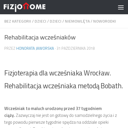
Skip to content
BEZ KATEGORII
/
DZIECI
/
DZIECI
/
NIEMOWLĘTA
/
NOWORODKI
Rehabilitacja wcześniaków
PRZEZ
HONORATA JAWORSKA
·
31 PAŹDZIERNIKA 2018
Fizjoterapia dla wcześniaka Wrocław.
Rehabilitacja wcześniaka metodą Bobath.
Wcześniak to maluch urodzony przed 37 tygodniem
ciąży.
Zazwyczaj nie jest on gotowy do samodzielnego życia i z
tego powodu pierwsze tygodnie spędza na oddziale opieki