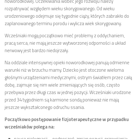
noworodkowej. Oczekiwania wobec jego rozwoju należy
rozpatrywać względem wieku skorygowanego. Od wieku
urodzeniowego odejmuje się tygodnie ciąży, których zabrakło do
zaplanowanego terminu porodu i wylicza wiek skorygowany.
Wcześniaki mogą początkowo mieć problemy z oddychaniem,
pracą serca, nie mają jeszcze wytworzonej odporności a układ
nerwowy jest bardzo niedojrzały.
Na oddziale intensywnej opieki noworodkowej panują odmienne
warunki niż w brzuchu mamy. Dziecko jest otoczone wieloma
głośnymi urządzeniami medycznymi, ostrym światłem przez całą
dobę, zajmuje się nim wiele zmieniających się osób, często
przebywa przez długi czas w jednej pozycji. Wcześniaki urodzone
przed 34 tygodniem są karmione sondą ponieważ nie mają
jeszcze wykształconego odruchu ssania.
Początkowo postępowanie fizjoterapeutyczne w przypadku
wcześniaków polega na:
nauce pielęgnacji – podnoszeń, zmian pozycji, przewijania;