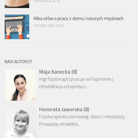
19 MARCA 2015
Kilka słów o pracy z domu i naszych mięśniach
16 KWIETNIA 2025
NASI AUTORZY
Maja Kanecka
(
8
)
mgr fizjoterapii | pracuje w FizjoHome |
rehabilitacja ortopedycz...
Honorata Jaworska
(
8
)
Fizjoterapeuta niemowląt, dzieci i młodzieży.
Prowadzę rehabilita...