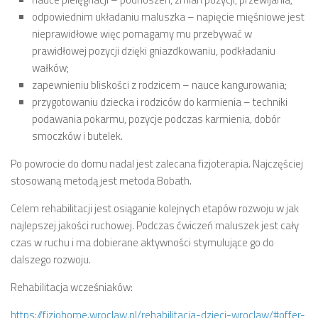
odpowiednim układaniu maluszka – napięcie mięśniowe jest
nieprawidłowe więc pomagamy mu przebywać w
prawidłowej pozycji dzięki gniazdkowaniu, podkładaniu
wałków;
zapewnieniu bliskości z rodzicem – nauce kangurowania;
przygotowaniu dziecka i rodziców do karmienia – techniki
podawania pokarmu, pozycje podczas karmienia, dobór
smoczków i butelek.
Po powrocie do domu nadal jest zalecana fizjoterapia. Najczęściej
stosowaną metodą jest metoda Bobath.
Celem rehabilitacji jest osiąganie kolejnych etapów rozwoju w jak
najlepszej jakości ruchowej. Podczas ćwiczeń maluszek jest cały
czas w ruchu i ma dobierane aktywności stymulujące go do
dalszego rozwoju.
Rehabilitacja wcześniaków:
https://fizjohome.wroclaw.pl/rehabilitacja-dzieci-wroclaw/#offer-