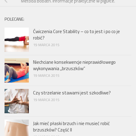
Metoda Bobath. Informacje praktyczne w pigułce.
POLECANE:
Ćwiczenia Core Stability – co to jest i po co je
robić?
19 MARCA 2015
Niechciane konsekwencje nieprawidłowego
wykonywania ,,brzuszków”
19 MARCA 2015
Czy strzelanie stawami jest szkodliwe?
19 MARCA 2015
Jak mieć płaski brzuch i nie musieć robić
brzuszków? Część II