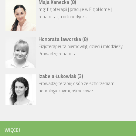
Maja Kanecka
(
8
)
mgr fizjoterapii | pracuje w FizjoHome |
rehabilitacja ortopedycz...
Honorata Jaworska
(
8
)
Fizjoterapeuta niemowląt, dzieci i młodzieży.
Prowadzę rehabilita...
Izabela Łukowiak
(
3
)
Prowadzę terapię osób ze schorzeniami
neurologicznymi, ośrodkowe...
WIĘCEJ