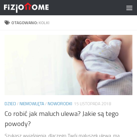
Skip to content
OTAGOWANO:
KOLKI
DZIECI
/
NIEMOWLĘTA
/
NOWORODKI
15 LISTOPADA 2018
Co robić jak maluch ulewa? Jakie są tego
powody?
Szukasz wyjaśnienia, dlaczego Twój maluszek ulewa, ma