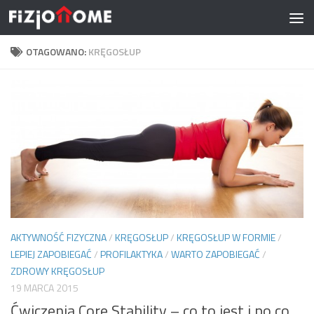
Skip to content
OTAGOWANO:
KRĘGOSŁUP
AKTYWNOŚĆ FIZYCZNA
/
KRĘGOSŁUP
/
KRĘGOSŁUP W FORMIE
/
LEPIEJ ZAPOBIEGAĆ
/
PROFILAKTYKA
/
WARTO ZAPOBIEGAĆ
/
ZDROWY KRĘGOSŁUP
19 MARCA 2015
Ćwiczenia Core Stability – co to jest i po co