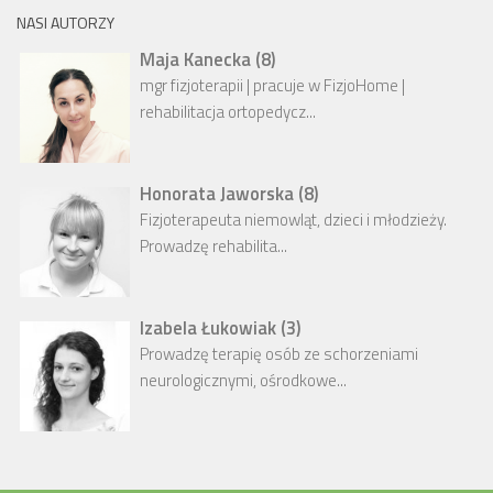
NASI AUTORZY
Maja Kanecka
(
8
)
mgr fizjoterapii | pracuje w FizjoHome |
rehabilitacja ortopedycz...
Honorata Jaworska
(
8
)
Fizjoterapeuta niemowląt, dzieci i młodzieży.
Prowadzę rehabilita...
Izabela Łukowiak
(
3
)
Prowadzę terapię osób ze schorzeniami
neurologicznymi, ośrodkowe...