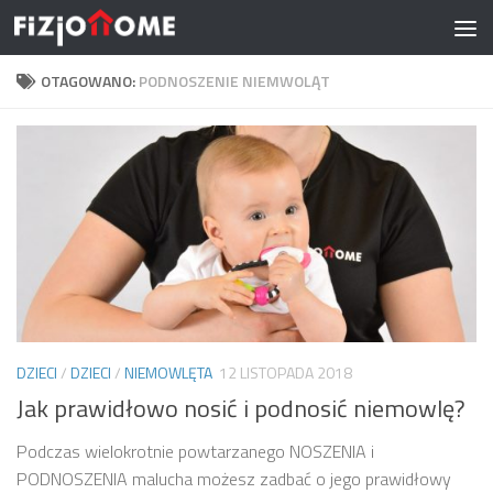
Skip to content
OTAGOWANO:
PODNOSZENIE NIEMWOLĄT
DZIECI
/
DZIECI
/
NIEMOWLĘTA
12 LISTOPADA 2018
Jak prawidłowo nosić i podnosić niemowlę?
Podczas wielokrotnie powtarzanego NOSZENIA i
PODNOSZENIA malucha możesz zadbać o jego prawidłowy