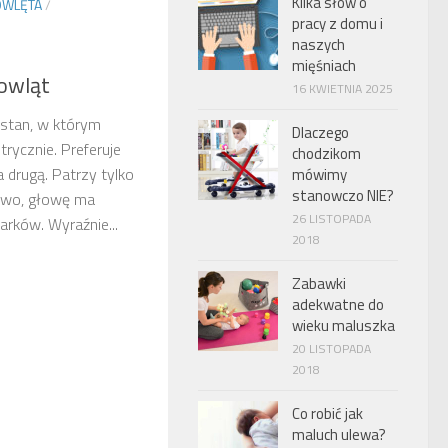
Kilka słów o
OWLĘTA
/
pracy z domu i
naszych
mięśniach
owląt
16 KWIETNIA 2025
 stan, w którym
Dlaczego
rycznie. Preferuje
chodzikom
a drugą. Patrzy tylko
mówimy
stanowczo NIE?
rawo, głowę ma
26 LISTOPADA
arków. Wyraźnie...
2018
Zabawki
adekwatne do
wieku maluszka
20 LISTOPADA
2018
Co robić jak
maluch ulewa?