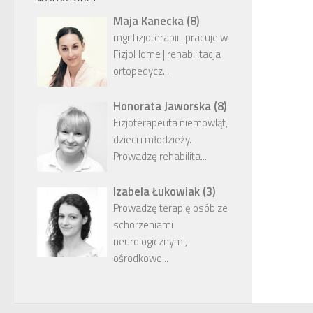
Maja Kanecka
(
8
)
mgr fizjoterapii | pracuje w
FizjoHome | rehabilitacja
ortopedycz...
Honorata Jaworska
(
8
)
Fizjoterapeuta niemowląt,
dzieci i młodzieży.
Prowadzę rehabilita...
Izabela Łukowiak
(
3
)
Prowadzę terapię osób ze
schorzeniami
neurologicznymi,
ośrodkowe...