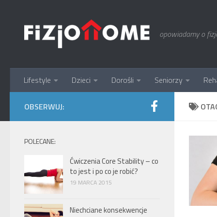
Skip to content
opowiadamy o fizjot
Lifestyle
Dzieci
Dorośli
Seniorzy
Reha
OBSERWUJ:
OTA
POLECANE:
Ćwiczenia Core Stability – co
to jest i po co je robić?
19 MARCA 2015
Niechciane konsekwencje