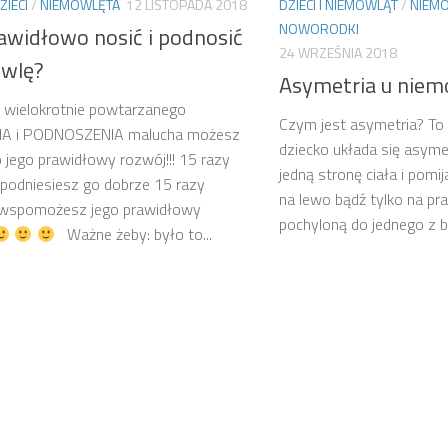
ZIECI
/
NIEMOWLĘTA
12 LISTOPADA 2018
DZIECI I NIEMOWLĄT
/
NIEM
NOWORODKI
rawidłowo nosić i podnosić
24 WRZEŚNIA 2018
wlę?
Asymetria u niem
 wielokrotnie powtarzanego
Czym jest asymetria? To
A i PODNOSZENIA malucha możesz
dziecko układa się asymet
 jego prawidłowy rozwój!!! 15 razy
jedną stronę ciała i pomij
 podniesiesz go dobrze 15 razy
na lewo bądź tylko na p
j wspomożesz jego prawidłowy
pochyloną do jednego z b
Ważne żeby: było to...