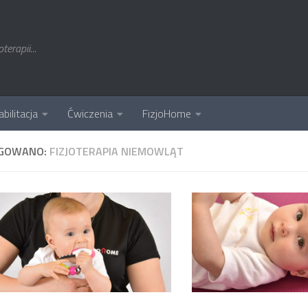
erapii...
bilitacja
Ćwiczenia
FizjoHome
GOWANO:
FIZJOTERAPIA NIEMOWLĄT