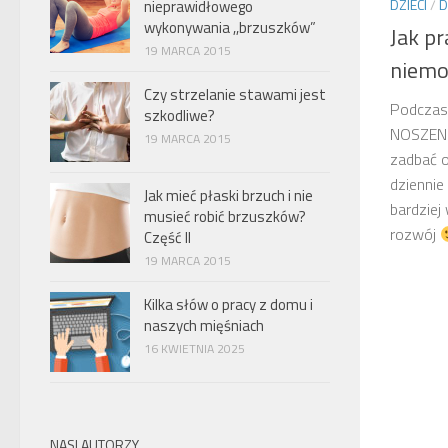
DZIECI
/
D
nieprawidłowego
wykonywania ,,brzuszków”
Jak p
19 MARCA 2015
niemo
Czy strzelanie stawami jest
Podczas
szkodliwe?
NOSZENI
19 MARCA 2015
zadbać o
dziennie
Jak mieć płaski brzuch i nie
bardzie
musieć robić brzuszków?
rozwój
Część II
19 MARCA 2015
Kilka słów o pracy z domu i
naszych mięśniach
16 KWIETNIA 2025
NASI AUTORZY